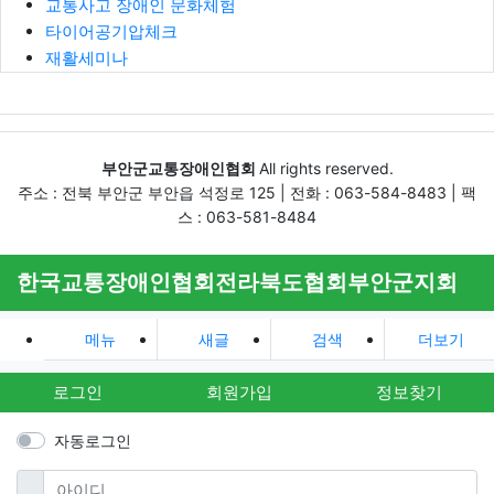
교통사고 장애인 문화체험
타이어공기압체크
재활세미나
부안군교통장애인협회
All rights reserved.
주소 : 전북 부안군 부안읍 석정로 125 | 전화 : 063-584-8483 | 팩
스 : 063-581-8484
한국교통장애인협회전라북도협회부안군지회
메뉴
새글
검색
더보기
로그인
회원가입
정보찾기
자동로그인
필수
아이디