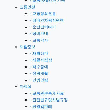
-
교통장애인과 가족
교통안전
-
교통평화운동
-
장애인차량지원책
-
운전면허따기
-
장비안내
-
교통약자
재활정보
-
재활이란
-
재활자립장
-
척수장애
-
성과재활
-
간병인팁
자료실
-
교통관련통계자료
-
관련법규및처벌규정
-
판결및판례